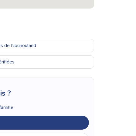
ros de Nounouland
rifiées
is ?
amille.