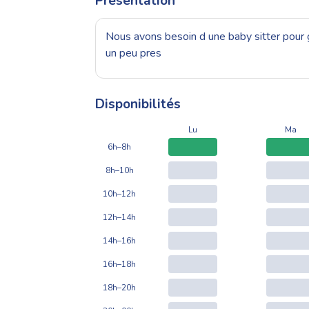
Présentation
Nous avons besoin d une baby sitter pour g
un peu pres
Disponibilités
Lu
Ma
6h–8h
8h–10h
10h–12h
12h–14h
14h–16h
16h–18h
18h–20h