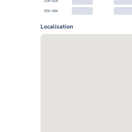
20h–00h
00h–06h
Localisation