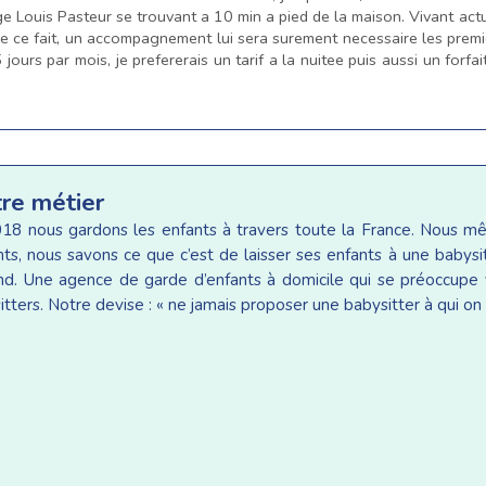
lege Louis Pasteur se trouvant a 10 min a pied de la maison. Vivant ac
 ce fait, un accompagnement lui sera surement necessaire les premier
5 jours par mois, je prefererais un tarif a la nuitee puis aussi un forfa
tre métier
18 nous gardons les enfants à travers toute la France. Nous 
ants, nous savons ce que c’est de laisser ses enfants à une baby
d. Une agence de garde d’enfants à domicile qui se préoccupe v
tters. Notre devise : « ne jamais proposer une babysitter à qui on 