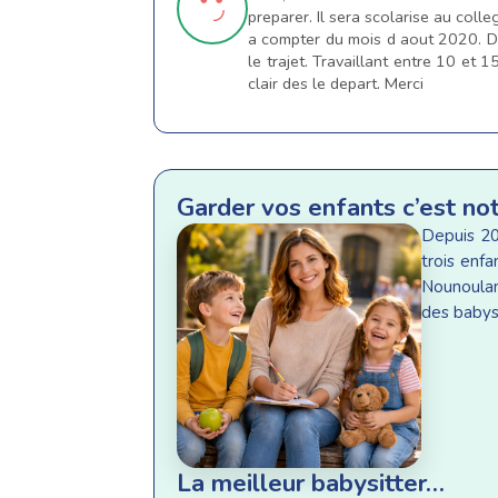
preparer. Il sera scolarise au col
a compter du mois d aout 2020. De
le trajet. Travaillant entre 10 et 1
clair des le depart. Merci
Garder vos enfants c’est no
Depuis 20
trois enf
Nounoulan
des babysi
La meilleur babysitter…