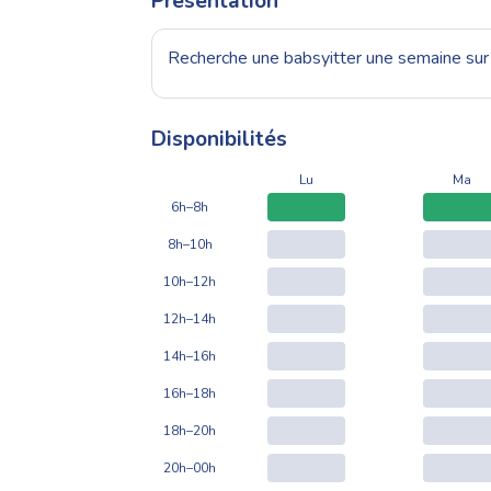
Présentation
Recherche une babsyitter une semaine sur
Disponibilités
Lu
Ma
6h–8h
8h–10h
10h–12h
12h–14h
14h–16h
16h–18h
18h–20h
20h–00h