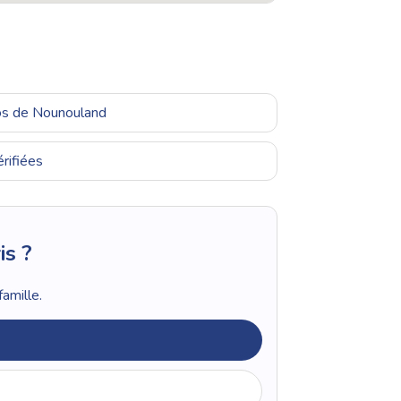
ros de Nounouland
rifiées
is ?
amille.