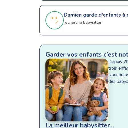
Damien
garde d'enfants à
recherche babysitter
Garder vos enfants c’est no
Depuis 20
trois enf
Nounoulan
des babysi
La meilleur babysitter…