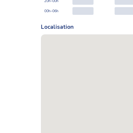
20h–00h
00h–06h
Localisation