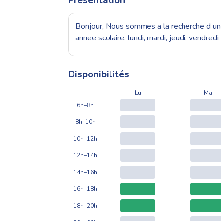
Présentation
Bonjour, Nous sommes a la recherche d une 
annee scolaire: lundi, mardi, jeudi, vendred
Disponibilités
Lu
Ma
6h–8h
8h–10h
10h–12h
12h–14h
14h–16h
16h–18h
18h–20h