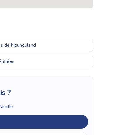
ros de Nounouland
rifiées
is ?
amille.