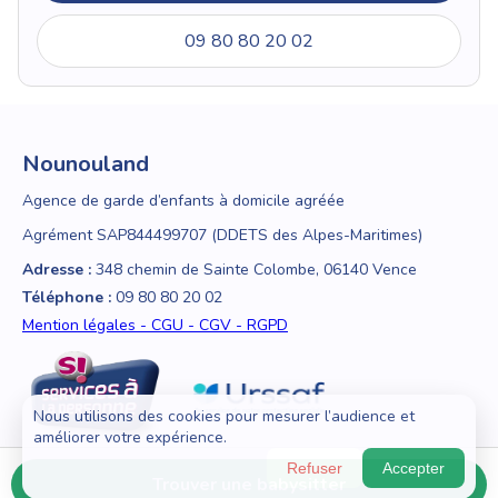
09 80 80 20 02
Nounouland
Agence de garde d’enfants à domicile agréée
Agrément SAP844499707 (DDETS des Alpes-Maritimes)
Adresse :
348 chemin de Sainte Colombe, 06140 Vence
Téléphone :
09 80 80 20 02
Mention légales - CGU - CGV - RGPD
Nous utilisons des cookies pour mesurer l’audience et
améliorer votre expérience.
Refuser
Accepter
Trouver une babysitter
© 2018 - 2026 Nounouland — Tous droits réservés