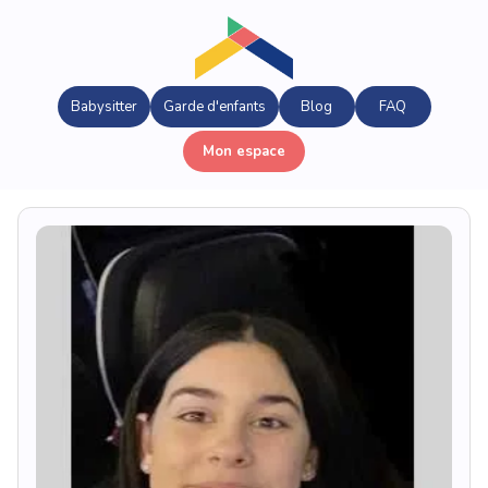
Babysitter
Garde d'enfants
Blog
FAQ
Mon espace