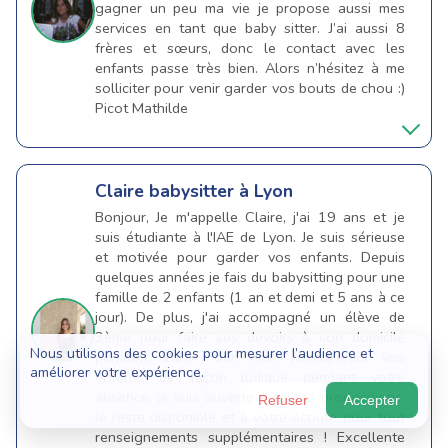
gagner un peu ma vie je propose aussi mes
services en tant que baby sitter. J’ai aussi 8
frères et sœurs, donc le contact avec les
enfants passe très bien. Alors n’hésitez à me
solliciter pour venir garder vos bouts de chou :)
Picot Mathilde
Claire
babysitter à Lyon
Bonjour, Je m'appelle Claire, j'ai 19 ans et je
suis étudiante à l'IAE de Lyon. Je suis sérieuse
et motivée pour garder vos enfants. Depuis
quelques années je fais du babysitting pour une
famille de 2 enfants (1 an et demi et 5 ans à ce
jour). De plus, j'ai accompagné un élève de
3ème pour faire ses devoirs à son domicile
Nous utilisons des cookies pour mesurer l’audience et
pendant 1an. Pour finir, j'occuperais vos
améliorer votre expérience.
enfants de façon ludique pendant votre
absence, je suis ouverte à toutes propositions.
Refuser
Accepter
Je reste disponible et à votre écoute pour tout
renseignements supplémentaires ! Excellente