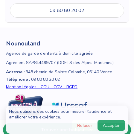
09 80 80 20 02
Nounouland
Agence de garde d’enfants à domicile agréée
Agrément SAP844499707 (DDETS des Alpes-Maritimes)
Adresse :
348 chemin de Sainte Colombe, 06140 Vence
Téléphone :
09 80 80 20 02
Mention légales - CGU - CGV - RGPD
Nous utilisons des cookies pour mesurer l’audience et
améliorer votre expérience.
Refuser
Accepter
Trouver une babysitter
© 2018 - 2026 Nounouland — Tous droits réservés